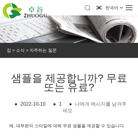
한국어
집
>
소식
>
자주하는 질문
샘플을 제공합니까? 무료
또는 유료?
●
2022-10-10
●
1
●
나에게 메시지를 남겨주
세요
예, 대부분의 스타일에 대해 무료 샘플을 제공할 수 있습니다.