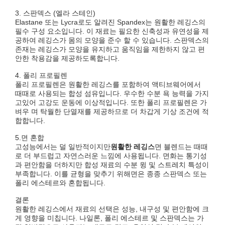
3. 스판덱스 (엘라 스테인)
Elastane 또는 Lycra로도 알려진 Spandex는 원활한 레깅스의
필수 구성 요소입니다. 이 재료는 필요한 신축성과 유연성을 제
공하여 레깅스가 몸의 모양을 준수 할 수 있습니다. 스판덱스의
존재는 레깅스가 모양을 유지하고 움직임을 제한하지 않고 편
안한 착용감을 제공하도록합니다.
4. 폴리 프로필렌
폴리 프로필렌은 원활한 레깅스를 포함하여 액티브웨어에서
때때로 사용되는 합성 섬유입니다. 우수한 수분 욕 능력을 가지
고있어 고강도 운동에 이상적입니다. 또한 폴리 프로필렌은 가
벼우 며 탁월한 단열재를 제공하므로 더 차갑게 기상 조건에 적
합합니다.
5.면 혼합
고성능에서는 덜 일반적이지만
원활한 레깅스
면 블렌드는 때때
로 더 부드럽고 자연스러운 느낌에 사용됩니다. 면화는 통기성
과 편안함을 더하지만 합성 재료의 수분 윙 및 스트레치 특성이
부족합니다. 이를 균형을 맞추기 위해면은 종종 스판덱스 또는
폴리 에스테르와 혼합됩니다.
결론
원활한 레깅스에서 재료의 선택은 성능, 내구성 및 편안함에 크
게 영향을 미칩니다. 나일론, 폴리 에스테르 및 스판덱스는 가