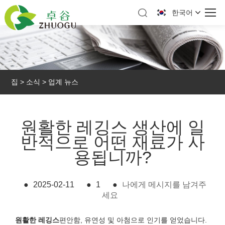
한국어
집
>
소식
>
업계 뉴스
원활한 레깅스 생산에 일
반적으로 어떤 재료가 사
용됩니까?
●
2025-02-11
●
1
●
나에게 메시지를 남겨주
세요
원활한 레깅스
편안함, 유연성 및 아첨으로 인기를 얻었습니다.