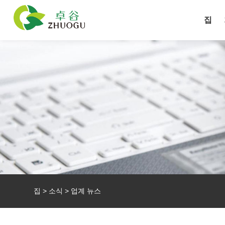
집
집
>
소식
>
업계 뉴스