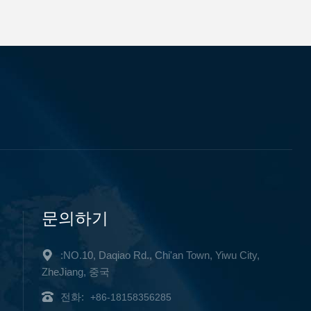
문의하기
:NO.10, Daqiao Rd., Chi'an Town, Yiwu City,
ZheJiang, 중국
전화:
+86-18158356285