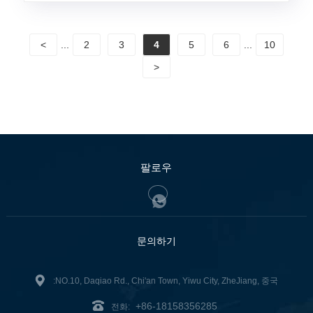
<
...
2
3
4
5
6
...
10
>
팔로우
문의하기
:NO.10, Daqiao Rd., Chi'an Town, Yiwu City, ZheJiang, 중국
+86-18158356285
전화: