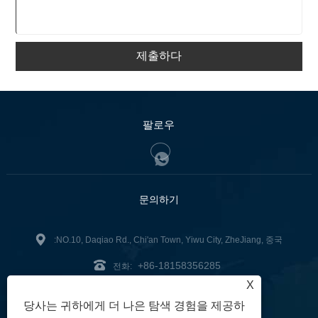
제출하다
팔로우
문의하기
:NO.10, Daqiao Rd., Chi'an Town, Yiwu City, ZheJiang, 중국
+86-18158356285
전화:
X
zg2@zjzg2014.com
:
당사는 귀하에게 더 나은 탐색 경험을 제공하
팩스: +86-579-89979099