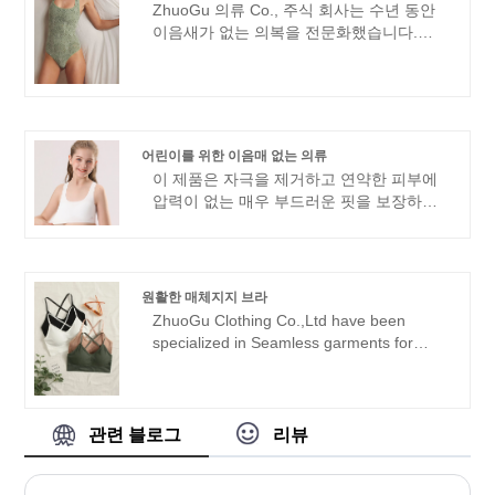
ZhuoGu 의류 Co., 주식 회사는 수년 동안
럽고 쓸림 없는 핏을 보장하며, 4방향 스트
이음새가 없는 의복을 전문화했습니다.
레치 소재는 최대한의 유연성과 자유로운
ZhuoGu는 고품질과 알맞은 가격을 가진 직
움직임을 제공합니다. 요가, 러닝 또는 캐주
업적인 지도자 이음새가 없는 자카드 몸 한
얼 의류에 딱 맞는 이 다용도 세트는 스타
벌 제조자입니다. 우리는 항상 과학적인 관
일, 편안함 및 성능을 결합합니다. 오늘 활
리 방법으로 "질, 신뢰성" 목적에 고착할 것
동복 컬렉션을 업그레이드하세요!
입니다 , 강력한 기술력은 계속해서 개혁,
어린이를 위한 이음매 없는 의류
혁신 메커니즘을 심화하고 시장에 적응하고
이 제품은 자극을 제거하고 연약한 피부에
포괄적인 개발을 하며 각계각층의 환영받는
압력이 없는 매우 부드러운 핏을 보장하는
친구들이 방문하고 지도 및 비즈니스 협상
심리스 구조를 특징으로 하는 아동용 심리
을 할 것입니다.
스 의류를 강조합니다. 통기성이 있고 피부
친화적인 소재로 제작된 이 조끼는 최고의
편안함을 제공하며 일상적인 착용과 활동적
원활한 매체지지 브라
인 착용에 이상적입니다.
ZhuoGu Clothing Co.,Ltd have been
specialized in Seamless garments for
many years.ZhuoGu is a professional
leader Seamless Medium Support Bra
manufacturers with high quality and
reasonable price.We will always adhere to
관련 블로그
리뷰
the "quality, credibility" purpose, with
scientific management methods, strong