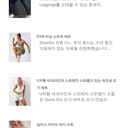
Leggings를 도매할 수 있는 중국의
Intertwine Full Length Leggings 제조업체
및 공급업체입니다. ZhuoGu 의류 Co., 주
식 회사는 수년 동안 이음새가 없는 의복을
전문화되었습니다. 우리는 항상 과학적 관
리 방법, 강력한 기술력으로 "품질, 신뢰
GYM 러닝 스포츠 세트
성"목적을 고수하고 개혁, 혁신 메커니즘을
ZhuoGu 의류 Co., 주식 회사는 수년 동안
심화하고 시장에 적응하고 포괄적 인 개발
이음새가 없는 의복을 전문화했습니다.
을 진행하며 각계 각층의 환영 친구를 방문
ZhuoGu는 높은 품질과 합리적인 가격으로
합니다. 안내 및 비즈니스 협상.
전문적인 리더 GYM 러닝 스포츠 세트 제조
업체입니다. 우리는 항상 과학적인 관리 방
법으로 "품질, 신뢰성" 목적을 고수할 것입
니다. , 강력한 기술력은 계속해서 개혁, 혁
U자형 네크라인과 스트레치 스트랩이 있는 속건성 요
신 메커니즘을 심화하고 시장에 적응하고
가 세트
포괄적인 개발을 하며 각계각층의 환영받는
U자형 네크라인과 스트레치 스트랩이 포함
친구들이 방문하고 지도 및 비즈니스 협상
된 Quick-Dry 요가 세트로 요가 연습의 수
을 할 것입니다.
준을 높이세요. 세련된 U자형 네크라인과
유연한 어깨 스트랩이 돋보이는 디자인과
편안함을 제공합니다. 고품질의 수분 흡수
원단으로 제작된 이 세트는 건조함과 편안
심리스 자카드 바디 수트
함을 유지해줍니다. 심리스 디자인은 매끄