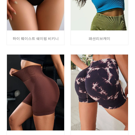
패션리브캐미
하이 웨이스트 쉐이핑 비키니