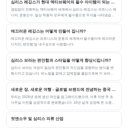
technical force, will continue to deepen
심리스 레깅스가 현대 액티브웨어의 필수 아이템이 되는 이유는 무엇입니까?
reform, innovation mechanism, adapt to
끊임없이 진화하는 액티브웨어 세계에서 심리스 레깅스는 피트니스 매
the market, comprehensive development,
니아, 운동선수, 일상 착용자 모두에게 필수품으로 두각을 나타냈습니
welcome friends from all walks of life
다. 전통적인 스티치 레깅스와는 달리 심리스 디자인은 체육관에 가거
come to visit, guidance and 비즈니스 협
나, 심부름을 가거나, 집에서 휴식을 취하는 등 현대적인 라이프스타일
상.
매끄러운 레깅스는 어떻게 만들어 집니까?
의 요구에 맞는 편안함, 성능 및 다양성을 제공합니다. 소비자들이 자신
의 역동적인 일상에 적응하는 의류를 점점 더 선호함에 따라, 심리스 레
매끄러운 레깅스는 피트니스와 운동의 세계에서 필수품이며 매끄러운
깅스를 차별화하는 요소를 이해하는 것이 늘어나는 인기를 이해하는
디자인, 편안함 및 내구성으로 사랑합니다.
데 핵심입니다. 이 가이드에서는 심리스 레깅스의 특징, 다양한 활동에
대한 이점, 최고 모델의 세부 사양, 레깅스가 옷장 필수품이 된 이유를
심리스 브라는 편안함과 스타일을 어떻게 향상시킵니까?
강조하는 일반적인 질문에 대한 답변을 살펴봅니다.
심리스 브라는 여성이 일상의 편안함과 자신감을 경험하는 방식을 변
화시키고 있습니다. 바느질을 없애고 압박점을 줄임으로써 이 브라는
어떤 옷에도 부드러운 실루엣을 제공하는 동시에 뛰어난 유연성을 제
공합니다. ZhuoGu와 같은 브랜드는 기능성, 지지력, 우아함을 결합한
새로운 장, 새로운 여행 - 글로벌 브랜드에 전념하는 중국 의류 제조업체
혁신적인 디자인을 통해 심리스 브라를 현대 여성에게 꼭 필요한 필수
옷장으로 만들고 있습니다.
우리는 2026년 초에 생산 라인을 업그레이드했으며, 이후 이번 주 초
사무실 이전을 성공적으로 완료했습니다. 10년 넘게 성장해 온 소중한
고객들의 지원 덕분에 우리는 심리스 의류 제조 분야의 선두 기업으로
자리매김했습니다. 또한, 증가하는 고객 수요를 충족하기 위해 생산 시
컷앤소우 및 심리스 의류 산업
설을 확장하고 제품 범위를 다양화했습니다. 이제 우리는 심리스 의류
뿐만 아니라 다양한 스포츠웨어와 재단 봉제 피트니스 의류도 제공하